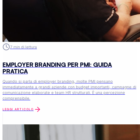
7
min di lettura
EMPLOYER BRANDING PER PMI: GUIDA
PRATICA
Quando si parla di employer branding, molte PMI pensano
immediatamente a grandi aziende con budget importanti, campagne di
comunicazione elaborate e team HR strutturati. È una percezione
comprensibile.
LEGGI ARTICOLO