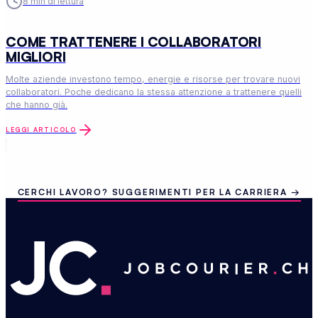
8
min di lettura
COME TRATTENERE I COLLABORATORI
MIGLIORI
Molte aziende investono tempo, energie e risorse per trovare nuovi
collaboratori. Poche dedicano la stessa attenzione a trattenere quelli
che hanno già.
LEGGI ARTICOLO
CERCHI LAVORO? SUGGERIMENTI PER LA CARRIERA →