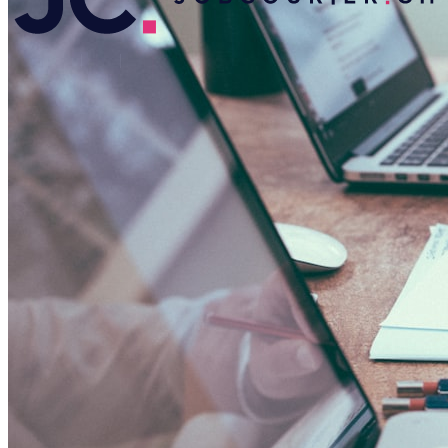
|
|
|
IT
EN
DE
FR
Login