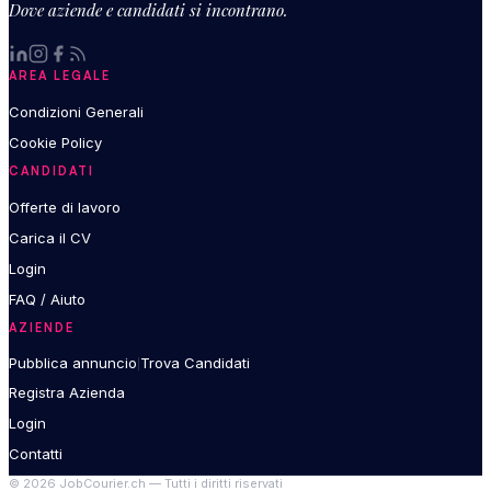
Dove aziende e candidati si incontrano.
AREA LEGALE
Condizioni Generali
Cookie Policy
CANDIDATI
Offerte di lavoro
Carica il CV
Login
FAQ / Aiuto
AZIENDE
Pubblica annuncio
|
Trova Candidati
Registra Azienda
Login
Contatti
©
2026
JobCourier.ch —
Tutti i diritti riservati