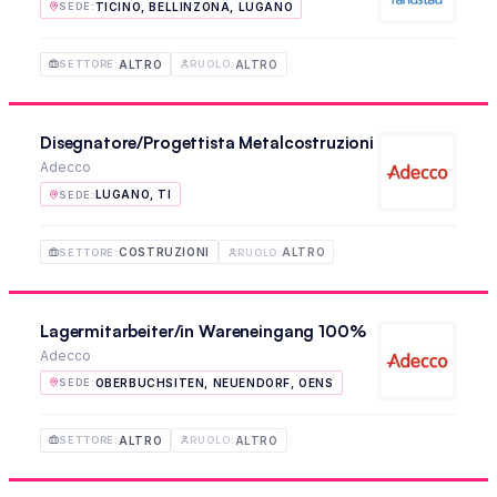
TICINO, BELLINZONA, LUGANO
SEDE
:
ALTRO
ALTRO
SETTORE
:
RUOLO
:
Disegnatore/Progettista Metalcostruzioni
Adecco
LUGANO, TI
SEDE
:
COSTRUZIONI
ALTRO
SETTORE
:
RUOLO
:
Lagermitarbeiter/in Wareneingang 100%
Adecco
OBERBUCHSITEN, NEUENDORF, OENS
SEDE
:
ALTRO
ALTRO
SETTORE
:
RUOLO
: