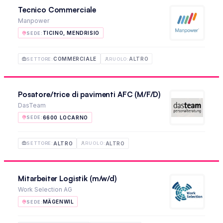
Tecnico Commerciale
Manpower
TICINO, MENDRISIO
SEDE
:
COMMERCIALE
ALTRO
SETTORE
:
RUOLO
:
Posatore/trice di pavimenti AFC (M/F/D)
DasTeam
6600 LOCARNO
SEDE
:
ALTRO
ALTRO
SETTORE
:
RUOLO
:
Mitarbeiter Logistik (m/w/d)
Work Selection AG
MÄGENWIL
SEDE
: