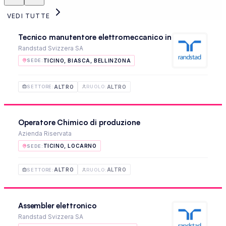
VEDI TUTTE
Tecnico manutentore elettromeccanico industriale
Randstad Svizzera SA
TICINO, BIASCA, BELLINZONA
SEDE
:
ALTRO
ALTRO
SETTORE
:
RUOLO
:
Operatore Chimico di produzione
Azienda Riservata
TICINO, LOCARNO
SEDE
:
ALTRO
ALTRO
SETTORE
:
RUOLO
:
Assembler elettronico
Randstad Svizzera SA