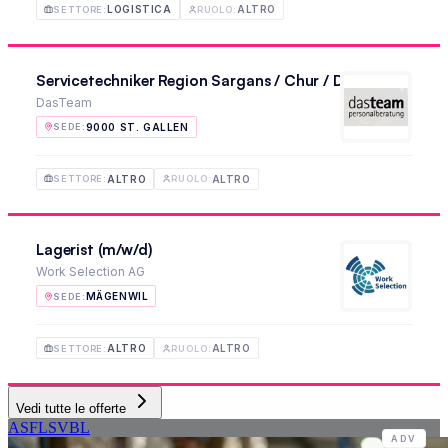
LOGISTICA
ALTRO
SETTORE
:
RUOLO
:
Servicetechniker Region Sargans / Chur / Davos 100 % | 
DasTeam
9000 ST. GALLEN
SEDE
:
ALTRO
ALTRO
SETTORE
:
RUOLO
:
Lagerist (m/w/d)
Work Selection AG
MÄGENWIL
SEDE
:
ALTRO
ALTRO
SETTORE
:
RUOLO
:
Vedi tutte le offerte
ASFL
SVBL
ADV