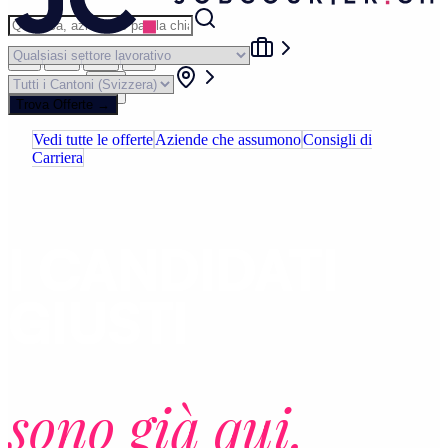
|
|
|
IT
EN
DE
FR
Login
Trova Offerte
→
Vedi tutte le offerte
Aziende che assumono
Consigli di
Carriera
PER LE AZIENDE
I CANDIDATI
GIUSTI
sono già qui.