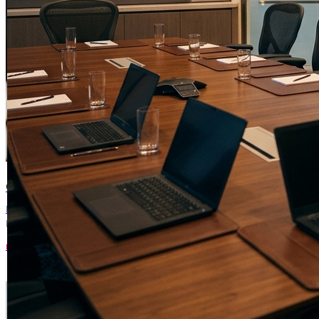
Come scrivere un CV che ottiene colloqui
La struttura, gli errori da evitare e gli esempi pratici per superare i
primi 30 secondi di screening.
LEGGI L'ARTICOLO
•
DIGITAL COLLABORATION SPECIALIST
•
CYBER SECURITY SPECIALIST
•
BUSINESS AI SPECIALIST
•
MULTIMEDIA CONTENT CREATOR