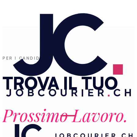
PER I CANDIDATI
TROVA IL TUO
Prossimo Lavoro.