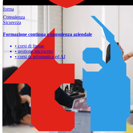
forma
Consulenza
Sicurezza
Formazione continua e consulenza aziendale
•
corsi di lingue
•
gestione microcrisi
•
corsi di informatica ed AI