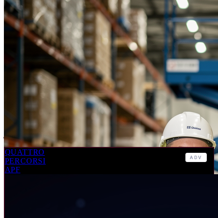
FORMAZIONE CONTINUA
Opportunità per aggiornare competenze e
favorire la crescita professionale.
QUATTRO
ADV
PERCORSI
APF