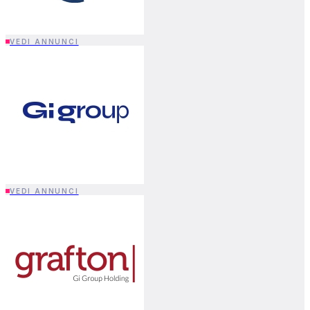
VEDI ANNUNCI
FORMAZIONE CONTINUA
Opportunità per aggiornare competenze e
favorire la crescita professionale.
QUATTRO
ADV
PERCORSI
APF