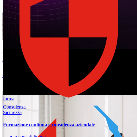
forma
Consulenza
Sicurezza
Formazione continua e consulenza aziendale
•
corsi di lingue
•
gestione microcrisi
•
corsi di informatica ed AI