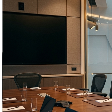
Come scrivere un CV che ottiene colloqui
La struttura, gli errori da evitare e gli esempi pratici per superare i
primi 30 secondi di screening.
LEGGI L'ARTICOLO
•
DIGITAL COLLABORATION SPECIALIST
•
CYBER SECURITY SPECIALIST
•
BUSINESS AI SPECIALIST