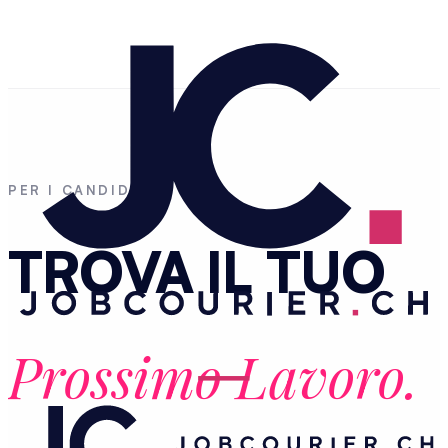
PER I CANDIDATI
TROVA IL TUO
Prossimo Lavoro.