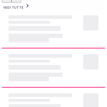
VEDI TUTTE
CONTABILE (Fiduciaria)
4 U Consulting
TICINO, LUGANO
SEDE
:
FINANZA
ALTRO
SETTORE
:
RUOLO
:
Contabile
Adecco
CROGLIO, TI
SEDE
:
FINANZA
ALTRO
SETTORE
:
RUOLO
:
Key Account Manager – Europe (Remote)
Approach People Recruitment