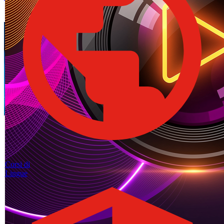
Corsi di
Lingue
I settori con più opportunità di lavoro oggi
Sanità, tech, logistica e costruzioni: dove cresce la domanda e quali
competenze contano.
LEGGI L'ARTICOLO