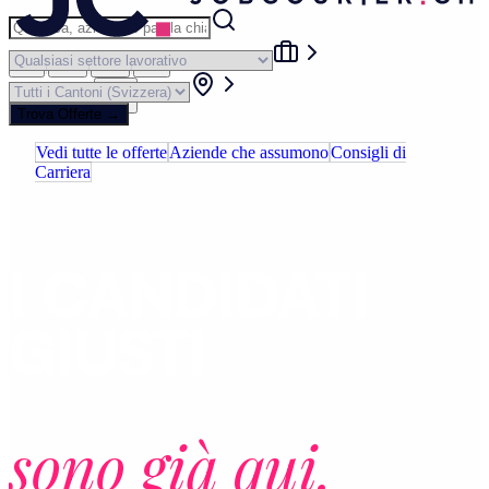
|
|
|
IT
EN
DE
FR
Login
Trova Offerte
→
Vedi tutte le offerte
Aziende che assumono
Consigli di
Carriera
PER LE AZIENDE
I CANDIDATI
GIUSTI
sono già qui.