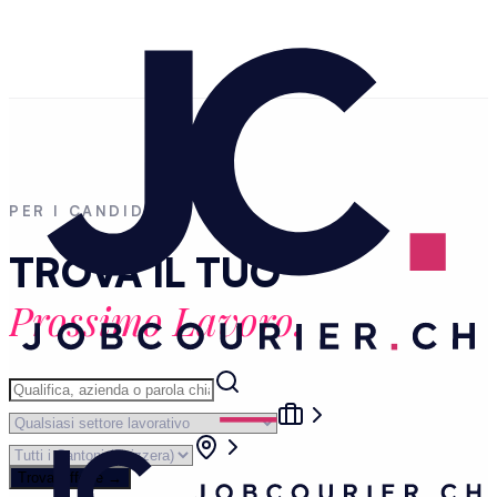
PER I CANDIDATI
TROVA IL TUO
Prossimo Lavoro.
Trova Offerte
→