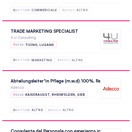
COMMERCIALE
ALTRO
SETTORE
:
RUOLO
:
TRADE MARKETING SPECIALIST
4 U Consulting
TICINO, LUGANO
SEDE
:
MARKETING
ALTRO
SETTORE
:
RUOLO
:
Abteilungsleiter*in Pflege (m,w,d) 100%, Rehabilitation
Adecco
KAISERAUGST, RHEINFELDEN, GIEB
SEDE
:
ALTRO
ALTRO
SETTORE
:
RUOLO
:
Consulente del Personale con esperienza in Permanent P