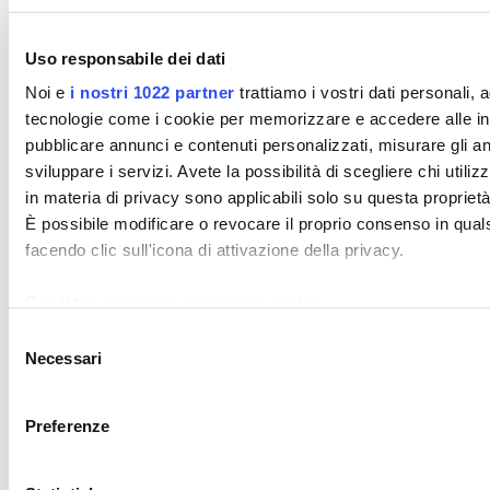
Uso responsabile dei dati
Noi e
i nostri 1022 partner
trattiamo i vostri dati personali,
tecnologie come i cookie per memorizzare e accedere alle info
pubblicare annunci e contenuti personalizzati, misurare gli ann
sviluppare i servizi. Avete la possibilità di scegliere chi utiliz
in materia di privacy sono applicabili solo su questa proprietà 
È possibile modificare o revocare il proprio consenso in qua
facendo clic sull'icona di attivazione della privacy.
Con il tuo consenso, vorremmo anche:
raccogliere informazioni sulla tua posizione geografi
Selezione
Necessari
Identificare il tuo dispositivo, scansionandolo attivame
del
(impronte digitali).
consenso
Approfondisci come vengono elaborati i tuoi dati personali e 
Preferenze
Puoi modificare o ritirare il tuo consenso in qualsiasi moment
Perché i candidati scelgono alcune aziende e non altre