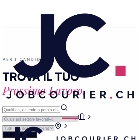
PER I CANDIDATI
TROVA IL TUO
Prossimo Lavoro.
Trova Offerte
→