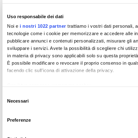
Le sei sezioni di un annuncio che attira le candidature giuste, con
esempio prima e dopo.
Uso responsabile dei dati
LEGGI L'ARTICOLO
Noi e
i nostri 1022 partner
trattiamo i vostri dati personali,
tecnologie come i cookie per memorizzare e accedere alle info
pubblicare annunci e contenuti personalizzati, misurare gli ann
sviluppare i servizi. Avete la possibilità di scegliere chi utiliz
in materia di privacy sono applicabili solo su questa proprietà 
È possibile modificare o revocare il proprio consenso in qua
facendo clic sull'icona di attivazione della privacy.
Con il tuo consenso, vorremmo anche:
raccogliere informazioni sulla tua posizione geografi
Selezione
Necessari
Identificare il tuo dispositivo, scansionandolo attivame
del
(impronte digitali).
consenso
Approfondisci come vengono elaborati i tuoi dati personali e 
Preferenze
Puoi modificare o ritirare il tuo consenso in qualsiasi moment