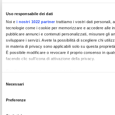
Uso responsabile dei dati
Noi e
i nostri 1022 partner
trattiamo i vostri dati personali,
Come scrivere un annuncio di lavoro efficace
tecnologie come i cookie per memorizzare e accedere alle info
pubblicare annunci e contenuti personalizzati, misurare gli ann
Le sei sezioni di un annuncio che attira le candidature giuste, con
sviluppare i servizi. Avete la possibilità di scegliere chi utiliz
esempio prima e dopo.
in materia di privacy sono applicabili solo su questa proprietà 
LEGGI L'ARTICOLO
È possibile modificare o revocare il proprio consenso in qua
facendo clic sull'icona di attivazione della privacy.
Con il tuo consenso, vorremmo anche:
raccogliere informazioni sulla tua posizione geografi
Selezione
Necessari
Identificare il tuo dispositivo, scansionandolo attivame
del
(impronte digitali).
consenso
Approfondisci come vengono elaborati i tuoi dati personali e 
Preferenze
Puoi modificare o ritirare il tuo consenso in qualsiasi moment