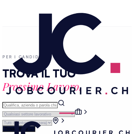
PER I CANDIDATI
TROVA IL TUO
Prossimo Lavoro.
Trova Offerte
→