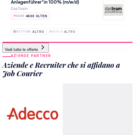
Anlagenführer*in 100% (m/w/d)
DasTeam
4600 OLTEN
SEDE
:
ALTRO
ALTRO
SETTORE
:
RUOLO
:
Vedi tutte le offerte
AZIENDE PARTNER
Aziende e Recruiter che si affidano a
Job Courier