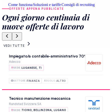
Come funziona
Soluzioni e tariffe
Consigli di recruiting
OFFERTE APPENA PUBBLICATE
Ogni giorno centinaia di
nuove offerte di lavoro
VEDI TUTTE
Impiegato/a contabile-amministrativo 70%-80%
Adecco
LUGANESE, TI
SEDE
:
FINANZA
ALTRO
SETTORE
:
RUOLO
:
Tecnico manutenzione meccanica
Randstad Svizzera SA
TICINO, BELLINZONA, LUGANO
SEDE
: