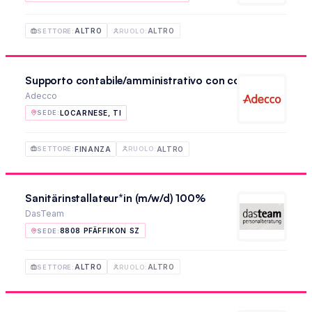
ALTRO
ALTRO
SETTORE
:
RUOLO
:
Supporto contabile/amministrativo con conoscenza del 
Adecco
LOCARNESE, TI
SEDE
:
FINANZA
ALTRO
SETTORE
:
RUOLO
:
Sanitärinstallateur*in (m/w/d) 100%
DasTeam
8808 PFÄFFIKON SZ
SEDE
:
ALTRO
ALTRO
SETTORE
:
RUOLO
: